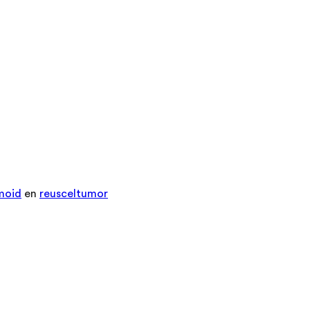
moid
en
reusceltumor