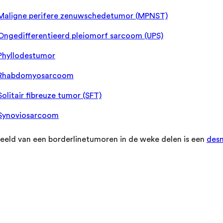
Maligne perifere zenuwschedetumor (MPNST)
Ongedifferentieerd pleiomorf sarcoom (UPS)
Phyllodestumor
Rhabdomyosarcoom
Solitair fibreuze tumor (SFT)
Synoviosarcoom
eeld van een borderlinetumoren in de weke delen is een
des