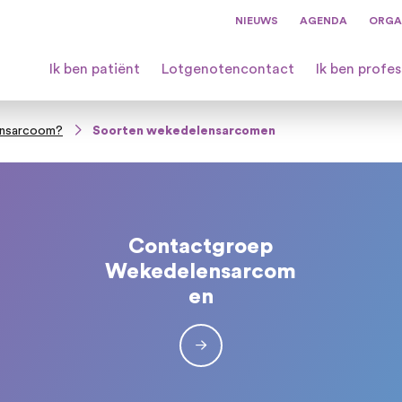
NIEUWS
AGENDA
ORGA
Ik ben patiënt
Lotgenotencontact
Ik ben profes
ensarcoom?
Soorten wekedelensarcomen
Contactgroep
Wekedelensarcom
en