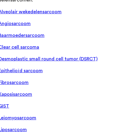
elensarcomen:
Alveolair wekedelensarcoom
Angiosarcoom
Baarmoedersarcoom
Clear cell sarcoma
Desmoplastic small round cell tumor (DSRCT)
Epithelioïd sarcoom
Fibrosarcoom
Kaposisarcoom
GIST
Leiomyosarcoom
Liposarcoom