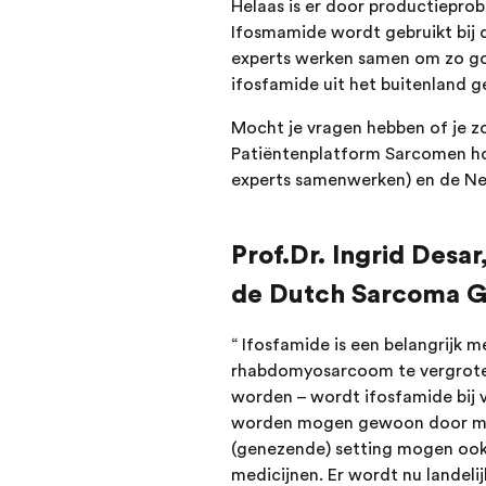
Helaas is er door productiepr
Ifosmamide wordt gebruikt bij 
experts werken samen om zo go
ifosfamide uit het buitenland 
Mocht je vragen hebben of je z
Patiëntenplatform Sarcomen h
experts samenwerken) en de Ned
Prof.Dr. Ingrid Desa
de Dutch Sarcoma Gr
“ Ifosfamide is een belangrijk
rhabdomyosarcoom te vergroten.
worden – wordt ifosfamide bij 
worden mogen gewoon door met 
(genezende) setting mogen ook g
medicijnen. Er wordt nu landel