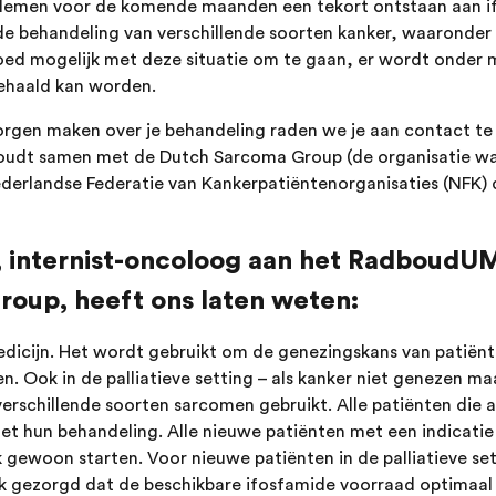
oblemen voor de komende maanden een tekort ontstaan aan 
de behandeling van verschillende soorten kanker, waaronder
ed mogelijk met deze situatie om te gaan, er wordt onder 
gehaald kan worden.
orgen maken over je behandeling raden we je aan contact te
oudt samen met de Dutch Sarcoma Group (de organisatie wa
erlandse Federatie van Kankerpatiëntenorganisaties (NFK) d
r, internist-oncoloog aan het RadboudU
oup, heeft ons laten weten:
 medicijn. Het wordt gebruikt om de genezingskans van patië
 Ook in de palliatieve setting – als kanker niet genezen ma
verschillende soorten sarcomen gebruikt. Alle patiënten die
hun behandeling. Alle nieuwe patiënten met een indicatie v
ewoon starten. Voor nieuwe patiënten in de palliatieve sett
ijk gezorgd dat de beschikbare ifosfamide voorraad optimaal