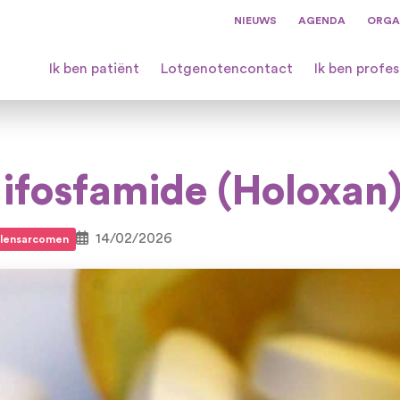
NIEUWS
AGENDA
ORGA
Ik ben patiënt
Lotgenotencontact
Ik ben profes
 ifosfamide (Holoxan
14/02/2026
lensarcomen