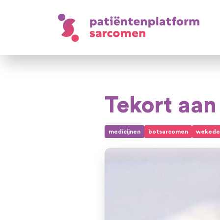
Tekort aan
medicijnen
botsarcomen
wekede