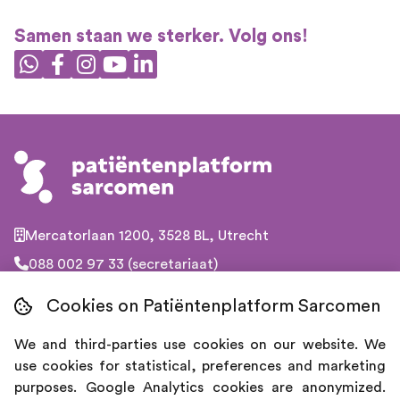
Samen staan we sterker. Volg ons!
Mercatorlaan 1200, 3528 BL, Utrecht
088 002 97 33 (secretariaat)
030 760 45 70 (telefonische hulplijn)
Cookies on Patiëntenplatform Sarcomen
info@patientenplatformsarcomen.nl
We and third-parties use cookies on our website. We
Privacy Statement
use cookies for statistical, preferences and marketing
purposes. Google Analytics cookies are anonymized.
Disclaimer