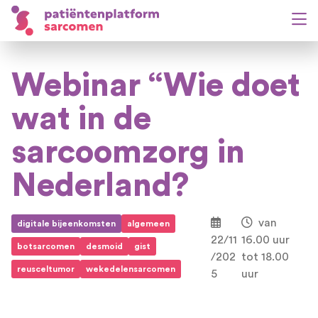
Webinar “Wie doet
wat in de
sarcoomzorg in
Nederland?
van
digitale bijeenkomsten
algemeen
22/11
16.00 uur
botsarcomen
desmoid
gist
/202
tot 18.00
reusceltumor
wekedelensarcomen
5
uur